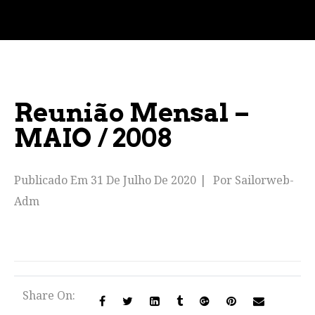
Reunião Mensal –
MAIO / 2008
Publicado Em
31 De Julho De 2020
Por
Sailorweb-
Adm
Share On: