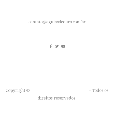
E-MAIL
contato@aguiasdeouro.com.br
REDES SOCIAIS
Copyright ©
Águias de Ouro – Moto Clube
– Todos os
direitos reservados.
VOLTAR AO TOPO