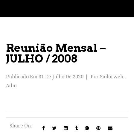
Reunião Mensal –
JULHO / 2008
Publicado Em
31 De Julho De 2020
Por
Sailorweb-
Adm
Share On: