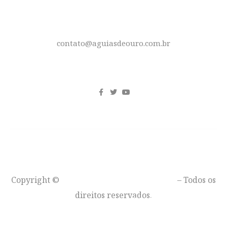
E-MAIL
contato@aguiasdeouro.com.br
REDES SOCIAIS
Copyright ©
Águias de Ouro – Moto Clube
– Todos os
direitos reservados.
VOLTAR AO TOPO