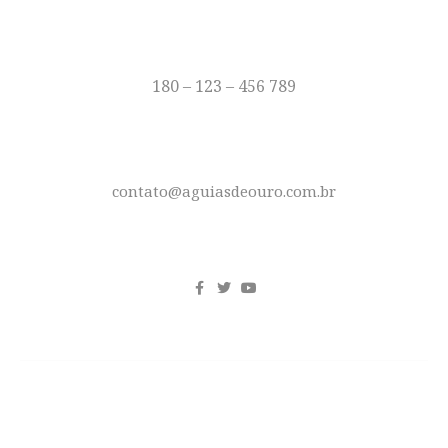
TELEFONE
180 – 123 – 456 789
E-MAIL
contato@aguiasdeouro.com.br
REDES SOCIAIS