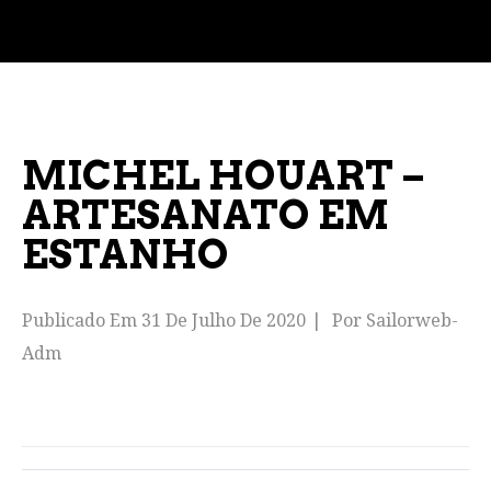
MICHEL HOUART –
ARTESANATO EM
ESTANHO
Publicado Em
31 De Julho De 2020
Por
Sailorweb-
Adm