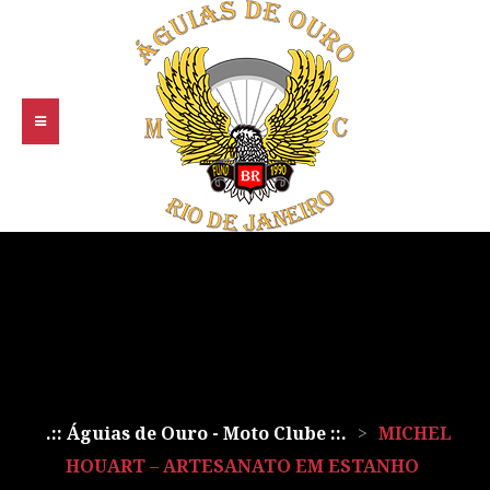
.:: Águias de Ouro - Moto Clube ::.
>
MICHEL
HOUART – ARTESANATO EM ESTANHO