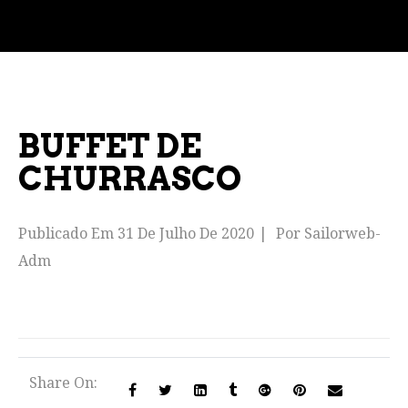
BUFFET DE
CHURRASCO
Publicado Em
31 De Julho De 2020
Por
Sailorweb-
Adm
Share On: