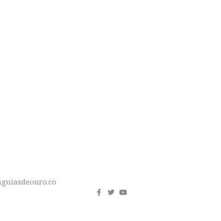
DE E
S"
REDES
SOCIAIS
guiasdeouro.co