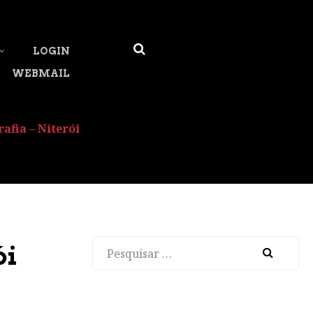
LOGIN
WEBMAIL
afia – Niterói
Pesquisar
ói