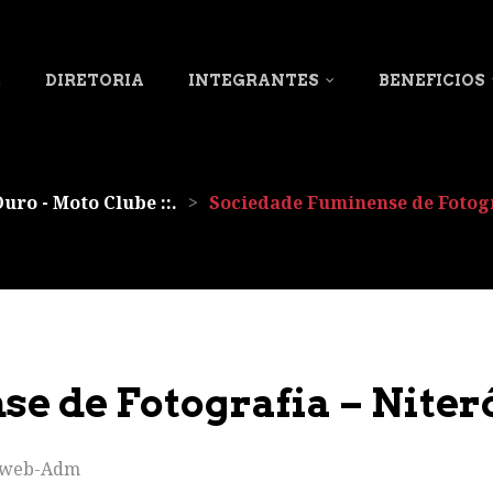
L
DIRETORIA
INTEGRANTES
BENEFICIOS
Ouro - Moto Clube ::.
>
Sociedade Fuminense de Fotogr
e de Fotografia – Niter
rweb-Adm