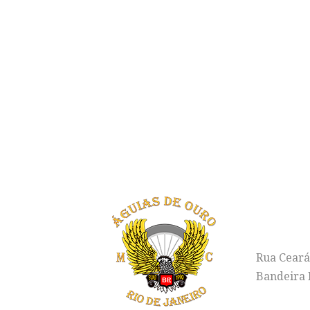
"LI
E
ENDERE
Rua Ceará
Bandeira R