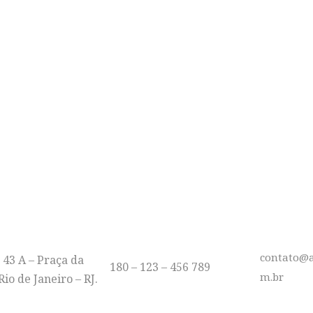
BERDADE, FRATERNIDA
MOÇÃO EM DUAS RODA
E-MAIL
ÇO
TELEFONE
contato@a
 43 A – Praça da
180 – 123 – 456 789
m.br
io de Janeiro – RJ.