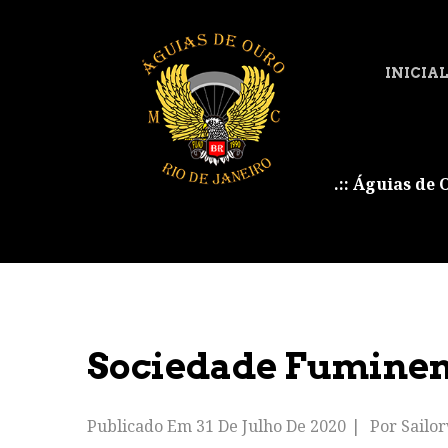
INICIA
.:: Águias de 
Sociedade Fuminens
Publicado Em
31 De Julho De 2020
Por
Sailo