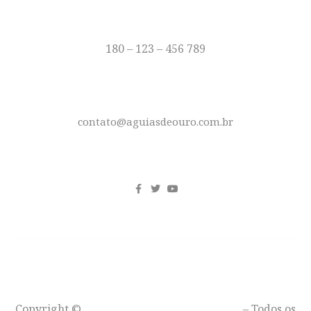
TELEFONE
180 – 123 – 456 789
E-MAIL
contato@aguiasdeouro.com.br
REDES SOCIAIS
Copyright ©
Águias de Ouro – Moto Clube
– Todos os