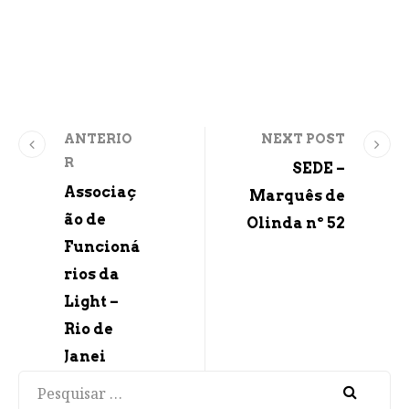
ANTERIO
NEXT POST
R
SEDE –
Associaç
Marquês de
ão de
Olinda nº 52
Funcioná
rios da
Light –
Rio de
Janei
Pesquisar