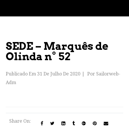
SEDE – Marquês de
Olinda n° 52
Publicado Em
31 De Julho De 2020
Por
Sailorweb-
Adm
Share On: