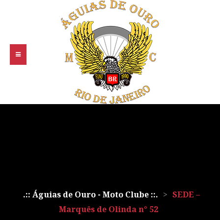
.:: Águias de Ouro - Moto Clube ::.
>
SEDE –
Marquês de Olinda n° 52