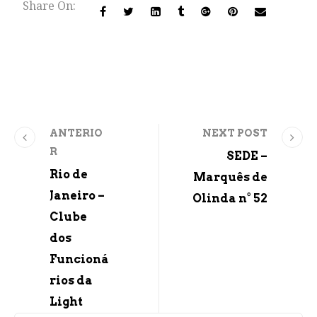
Share On:
ANTERIO
NEXT POST
R
SEDE –
Rio de
Marquês de
Janeiro –
Olinda n° 52
Clube
dos
Funcioná
rios da
Light