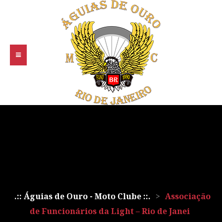
.:: Águias de Ouro - Moto Clube ::.
>
Associação
de Funcionários da Light – Rio de Janei