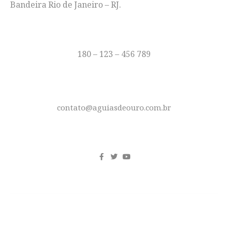
Bandeira Rio de Janeiro – RJ.
TELEFONE
180 – 123 – 456 789
E-MAIL
contato@aguiasdeouro.com.br
REDES SOCIAIS