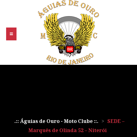
.:: Águias de Ouro - Moto Clube ::.
>
SEDE –
Marquês de Olinda 52 – Niterói