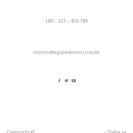
TELEFONE
180 – 123 – 456 789
E-MAIL
contato@aguiasdeouro.com.br
REDES SOCIAIS
Copyright ©
Águias de Ouro – Moto Clube
– Todos os