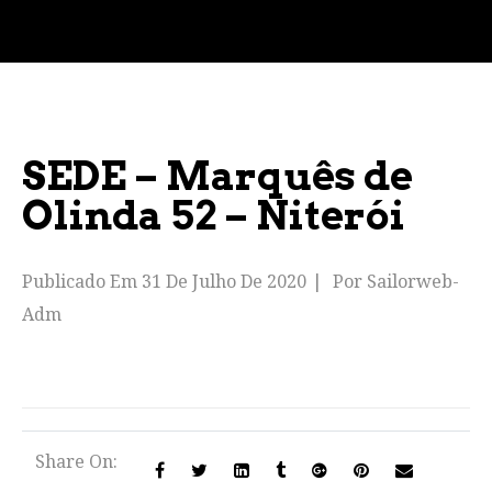
SEDE – Marquês de
Olinda 52 – Niterói
Publicado Em
31 De Julho De 2020
Por
Sailorweb-
Adm
Share On: