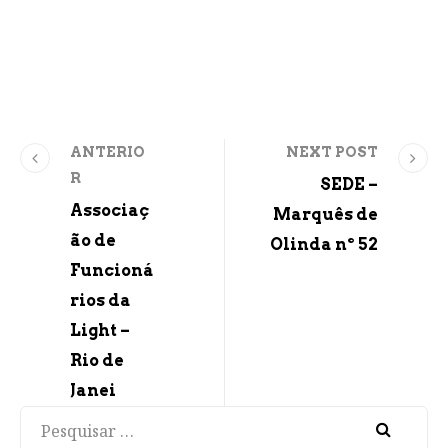
ANTERIO
NEXT POST
R
SEDE –
Associaç
Marquês de
ão de
Olinda nº 52
Funcioná
rios da
Light –
Rio de
Janei
Pesquisar