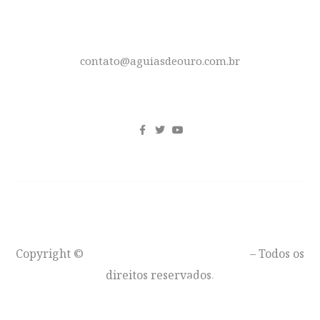
E-MAIL
contato@aguiasdeouro.com.br
REDES SOCIAIS
Copyright ©
Águias de Ouro – Moto Clube
– Todos os
direitos reservados.
VOLTAR AO TOPO