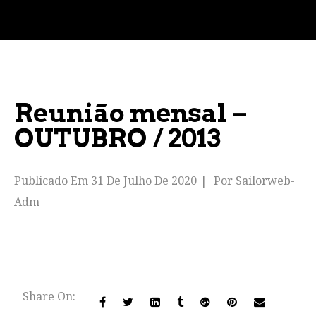
Reunião mensal –
OUTUBRO / 2013
Publicado Em
31 De Julho De 2020
Por
Sailorweb-
Adm
Share On: