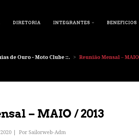
L
DIRETORIA
INTEGRANTES
BENEFICIOS
uias de Ouro - Moto Clube ::.
>
Reunião Mensal – MAIO 
sal – MAIO / 2013
 2020
Por
Sailorweb-Adm