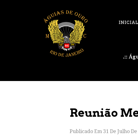
INICIA
.:: Ág
Reunião Men
Publicado Em
31 De Julho De