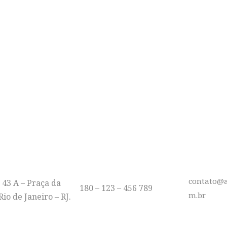
BERDADE, FRATERNIDA
MOÇÃO EM DUAS RODA
E-MAIL
ÇO
TELEFONE
contato@a
 43 A – Praça da
180 – 123 – 456 789
m.br
io de Janeiro – RJ.