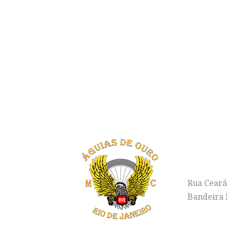
"LI
E
ENDERE
Rua Ceará
Bandeira R