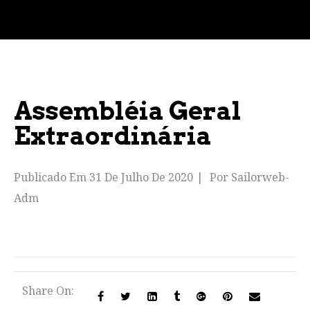
Assembléia Geral
Extraordinária
Publicado Em
31 De Julho De 2020
Por
Sailorweb-
Adm
Share On: