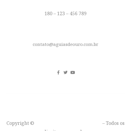
TELEFONE
180 – 123 – 456 789
E-MAIL
contato@aguiasdeouro.com.br
REDES SOCIAIS
Copyright ©
Águias de Ouro – Moto Clube
– Todos os