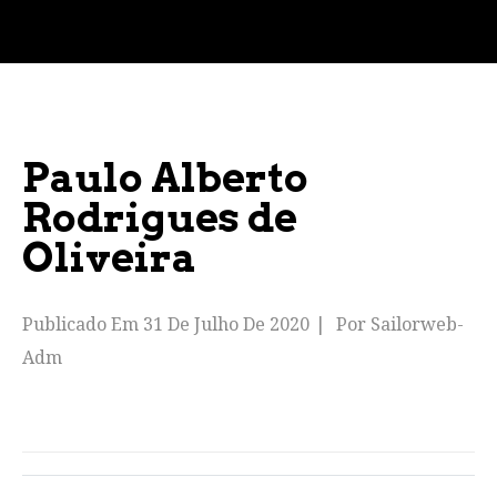
Paulo Alberto
Rodrigues de
Oliveira
Publicado Em
31 De Julho De 2020
Por
Sailorweb-
Adm