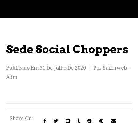
Sede Social Choppers
Publicado Em
31 De Julho De 2020
Por
Sailorweb-
Adm
Share On: