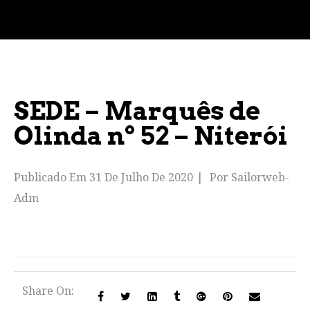
SEDE – Marquês de
Olinda nº 52 – Niterói
Publicado Em
31 De Julho De 2020
Por
Sailorweb-
Adm
Share On: