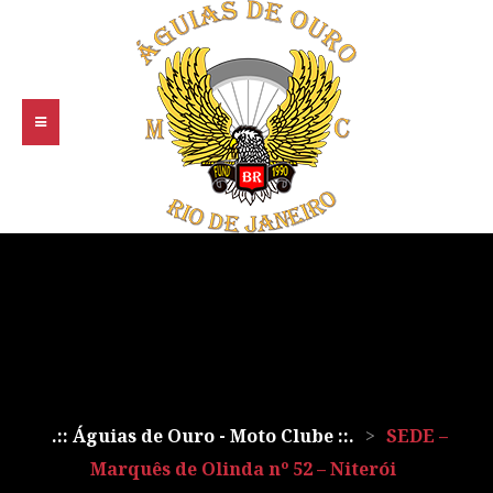
.:: Águias de Ouro - Moto Clube ::.
>
SEDE –
Marquês de Olinda nº 52 – Niterói