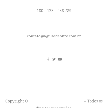
TELEFONE
180 – 123 – 456 789
E-MAIL
contato@aguiasdeouro.com.br
REDES SOCIAIS
Copyright ©
Águias de Ouro – Moto Clube
– Todos os